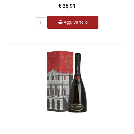
€ 36,91
Quantità
Agg. Carrello