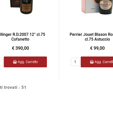
llinger R.D.2007 12° cl.75
Perrier Jouet Blason Ro
Cofanetto
cl.75 Astuccio
€ 390,00
€ 99,00
ntità
Quantità
Agg. Carrello
Agg. Carrel
ti trovati : 51