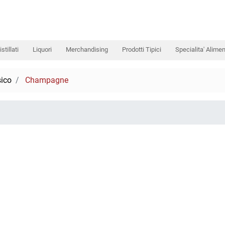
istillati
Liquori
Merchandising
Prodotti Tipici
Specialita' Alimen
ico
Champagne