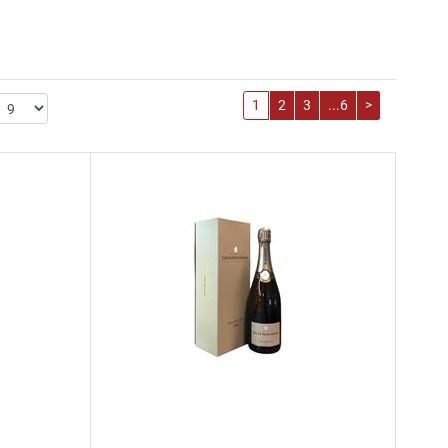
1
2
3
...6
>