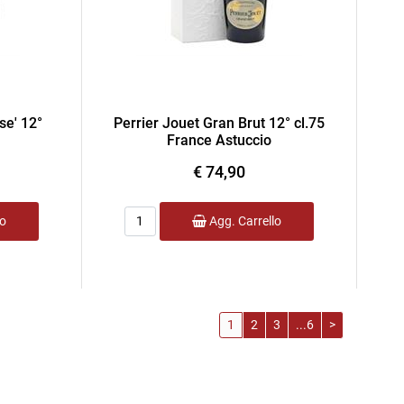
se' 12°
Perrier Jouet Gran Brut 12° cl.75
France Astuccio
€ 74,90
Quantità
lo
Agg. Carrello
1
2
3
...6
>