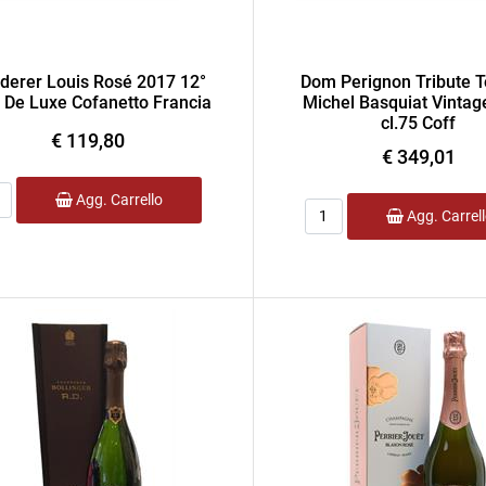
derer Louis Rosé 2017 12°
Dom Perignon Tribute 
5 De Luxe Cofanetto Francia
Michel Basquiat Vintag
cl.75 Coff
€ 119,80
€ 349,01
ntità
Agg. Carrello
Quantità
Agg. Carrel