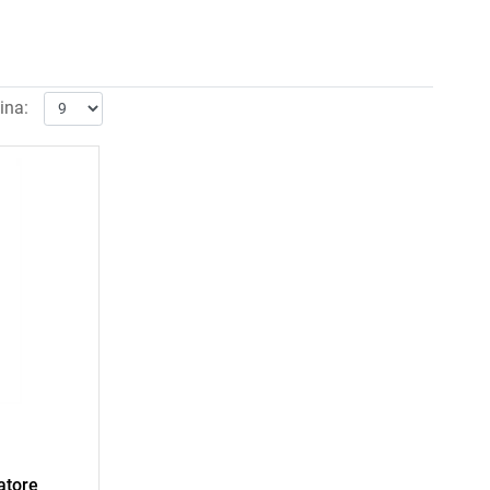
ina:
atore