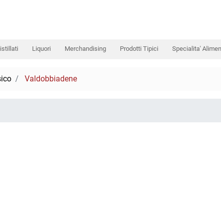
istillati
Liquori
Merchandising
Prodotti Tipici
Specialita' Alimen
ico
Valdobbiadene