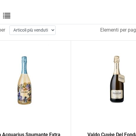
per
Elementi per pag
o Acquarius Spumante Extra
Valdo Cuvèe Del Fond