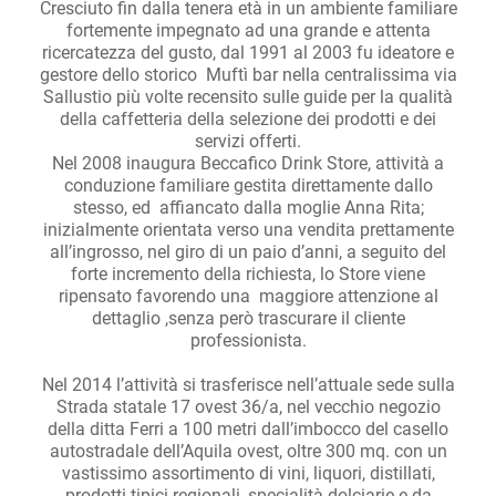
Cresciuto fin dalla tenera età in un ambiente familiare
fortemente impegnato ad una grande e attenta
ricercatezza del gusto, dal 1991 al 2003 fu ideatore e
gestore dello storico Muftì bar nella centralissima via
Sallustio più volte recensito sulle guide per la qualità
della caffetteria della selezione dei prodotti e dei
servizi offerti.
Nel 2008 inaugura Beccafico Drink Store, attività a
conduzione familiare gestita direttamente dallo
stesso, ed affiancato dalla moglie Anna Rita;
inizialmente orientata verso una vendita prettamente
all’ingrosso, nel giro di un paio d’anni, a seguito del
forte incremento della richiesta, lo Store viene
ripensato favorendo una maggiore attenzione al
dettaglio ,senza però trascurare il cliente
professionista.
Nel 2014 l’attività si trasferisce nell’attuale sede sulla
Strada statale 17 ovest 36/a, nel vecchio negozio
della ditta Ferri a 100 metri dall’imbocco del casello
autostradale dell’Aquila ovest, oltre 300 mq. con un
vastissimo assortimento di vini, liquori, distillati,
prodotti tipici regionali, specialità dolciarie e da