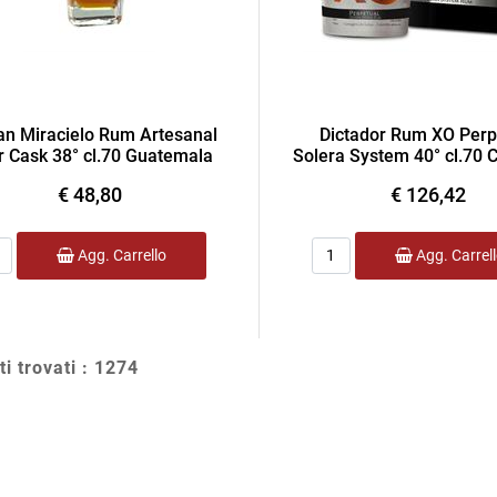
an Miracielo Rum Artesanal
Dictador Rum XO Perp
r Cask 38° cl.70 Guatemala
Solera System 40° cl.70 
€ 48,80
€ 126,42
ntità
Quantità
Agg. Carrello
Agg. Carrel
ti trovati : 1274