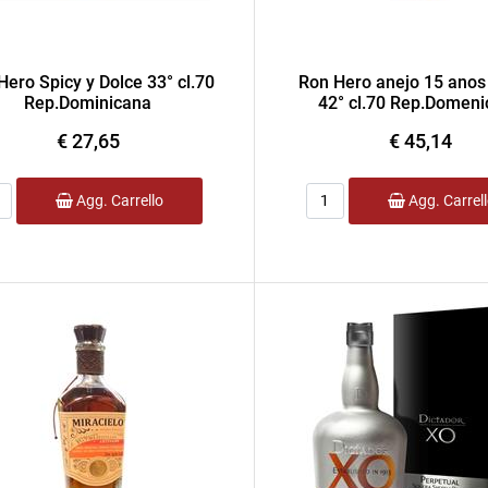
Hero Spicy y Dolce 33° cl.70
Ron Hero anejo 15 anos
Rep.Dominicana
42° cl.70 Rep.Domen
€ 27,65
€ 45,14
ntità
Quantità
Agg. Carrello
Agg. Carrel