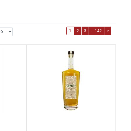
1
2
3
...142
>