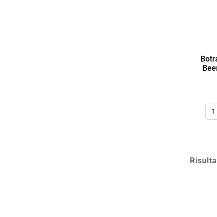
Botr
Bee
Qua
Risulta