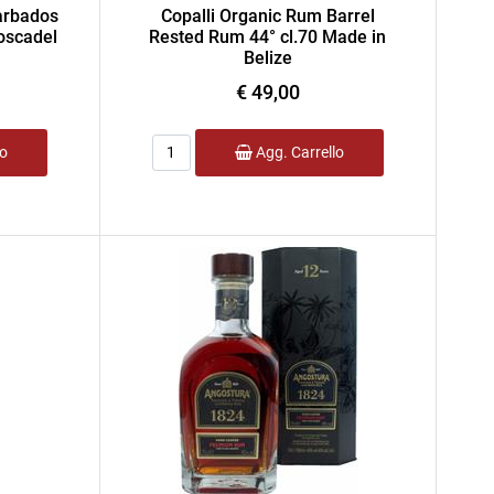
arbados
Copalli Organic Rum Barrel
oscadel
Rested Rum 44° cl.70 Made in
Belize
€ 49,00
Quantità
lo
Agg. Carrello