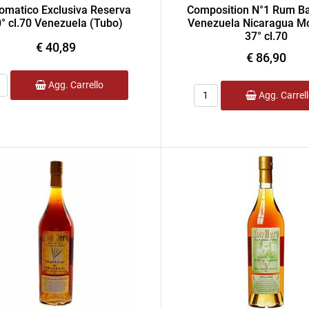
lomatico Exclusiva Reserva
Composition N°1 Rum B
° cl.70 Venezuela (Tubo)
Venezuela Nicaragua M
37° cl.70
€ 40,89
€ 86,90
ntità
Agg. Carrello
Quantità
Agg. Carrel