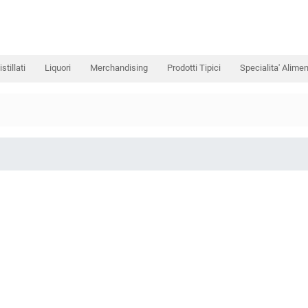
istillati
Liquori
Merchandising
Prodotti Tipici
Specialita' Alimen