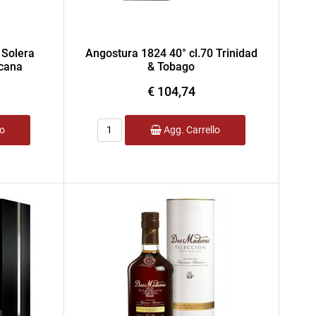
 Solera
Angostura 1824 40° cl.70 Trinidad
icana
& Tobago
€ 104,74
Quantità
lo
Agg. Carrello