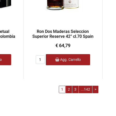
etual
Ron Dos Maderas Seleccion
Colombia
Superior Reserve 42° cl.70 Spain
€ 64,79
Quantità
lo
Agg. Carrello
1
2
3
...142
>