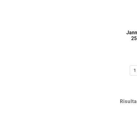
Jann
25
Qua
Risulta