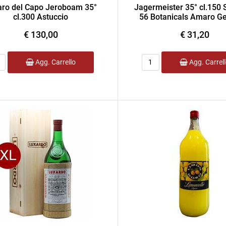
ro del Capo Jeroboam 35°
Jagermeister 35° cl.150 
cl.300 Astuccio
56 Botanicals Amaro G
€ 130,00
€ 31,20
ntità
Quantità
Agg. Carrello
Agg. Carrel