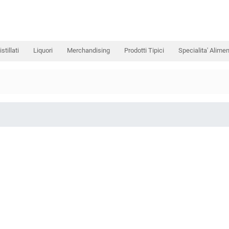
istillati
Liquori
Merchandising
Prodotti Tipici
Specialita' Alimen