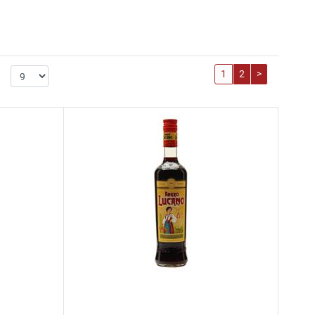
1
2
>
: