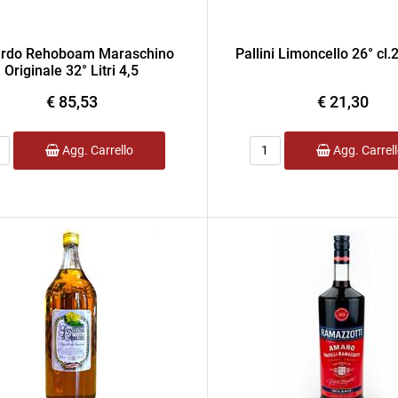
ardo Rehoboam Maraschino
Pallini Limoncello 26° cl.2
Originale 32° Litri 4,5
€ 85,53
€ 21,30
ntità
Quantità
Agg. Carrello
Agg. Carrel