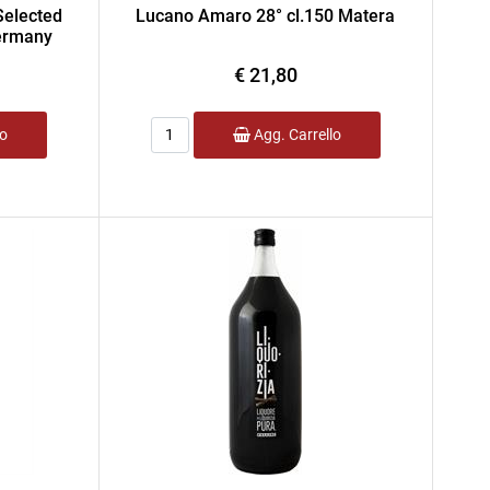
Selected
Lucano Amaro 28° cl.150 Matera
ermany
€ 21,80
Quantità
lo
Agg. Carrello