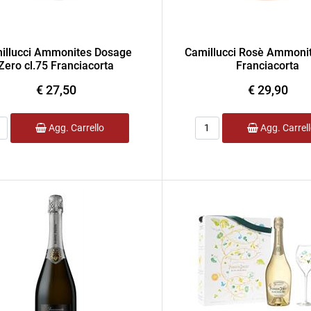
illucci Ammonites Dosage
Camillucci Rosè Ammonit
Zero cl.75 Franciacorta
Franciacorta
€ 27,50
€ 29,90
ntità
Quantità
Agg. Carrello
Agg. Carrel