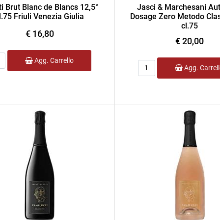
ti Brut Blanc de Blancs 12,5°
Jasci & Marchesani Aut
l.75 Friuli Venezia Giulia
Dosage Zero Metodo Clas
cl.75
€ 16,80
€ 20,00
ntità
Agg. Carrello
Quantità
Agg. Carrel