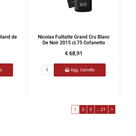
Bland de
Nicolas Fuillatte Grand Cru Blanc
De Noir 2015 cl.75 Cofanetto
€ 68,91
Quantità
lo
Agg. Carrello
1
2
3
...21
>