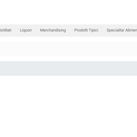
istillati
Liquori
Merchandising
Prodotti Tipici
Specialita' Alimen