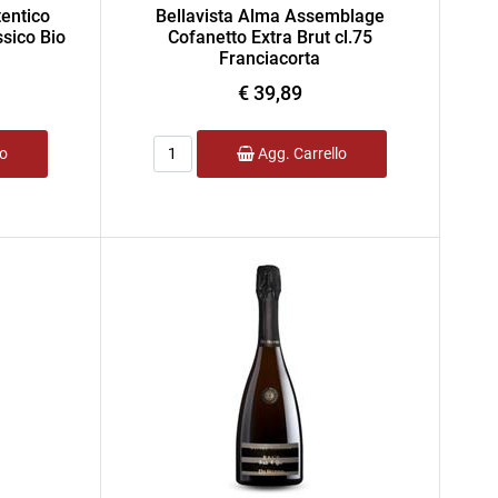
entico
Bellavista Alma Assemblage
sico Bio
Cofanetto Extra Brut cl.75
Franciacorta
€ 39,89
Quantità
lo
Agg. Carrello