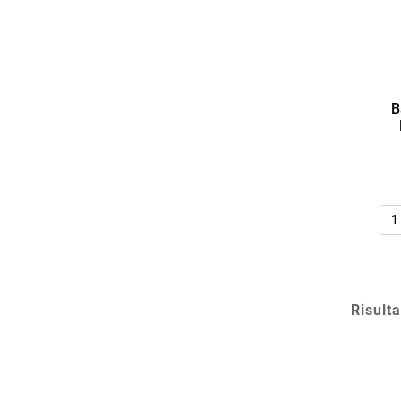
B
Qua
Risulta