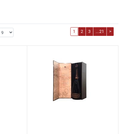
1
2
3
...21
>