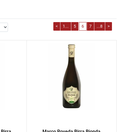
<
1...
5
6
7
...8
>
Birra
Marco Roveda Birra Bionda