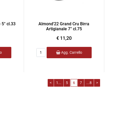
 5° cl.33
Almond'22 Grand Cru Birra
Artigianale 7° cl.75
€ 11,20
Quantità
lo
Agg. Carrello
<
1...
5
6
7
...8
>