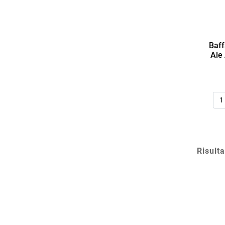
Baff
Ale 
Qua
Risulta