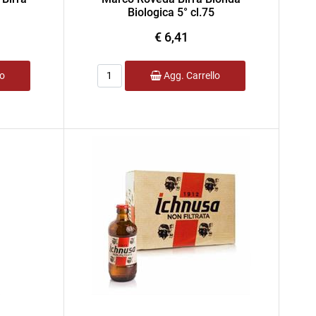
Biologica 5° cl.75
€ 6,41
Quantità
lo
Agg. Carrello