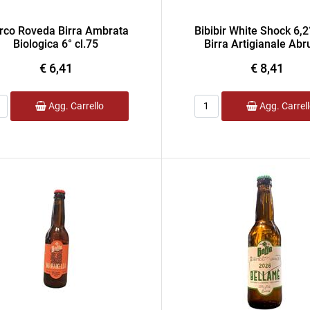
rco Roveda Birra Ambrata
Bibibir White Shock 6,2
Biologica 6° cl.75
Birra Artigianale Abr
€ 6,41
€ 8,41
ntità
Quantità
Agg. Carrello
Agg. Carrel