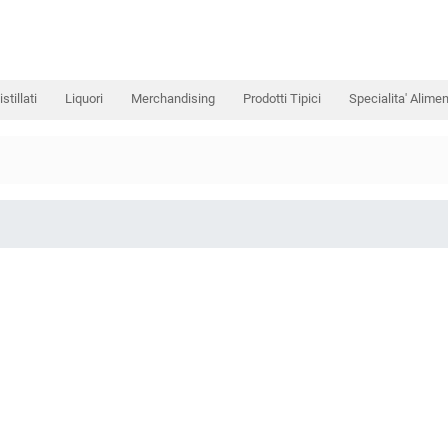
istillati
Liquori
Merchandising
Prodotti Tipici
Specialita' Alimen