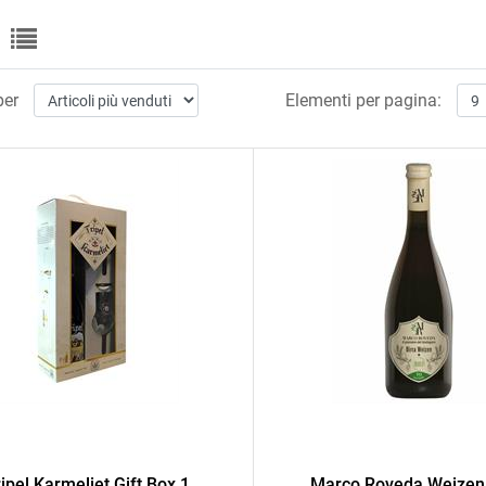
per
Elementi per pagina:
ripel Karmeliet Gift Box 1
Marco Roveda Weizen 