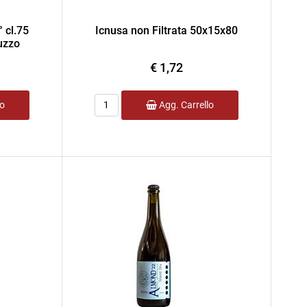
° cl.75
Icnusa non Filtrata 50x15x80
uzzo
€ 1,72
Quantità
lo
Agg. Carrello