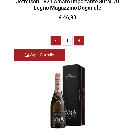
Jefferson 1871 Amaro Importante 30°cl.70
Legno Magazzino Doganale
€ 46,90
Quantità
Agg. Carrello