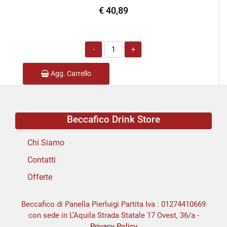
€ 40,89
Quantità
Agg. Carrello
Beccafico Drink Store
Chi Siamo
Contatti
Offerte
Beccafico di Panella Pierluigi Partita Iva : 01274410669
con sede in L’Aquila Strada Statale 17 Ovest, 36/a -
Privacy Policy