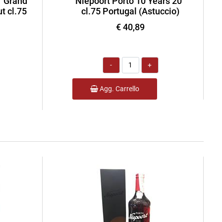
' Grand
Niepoort Porto 10 Years 20°
t cl.75
cl.75 Portugal (Astuccio)
€ 40,89
Quantità
Agg. Carrello