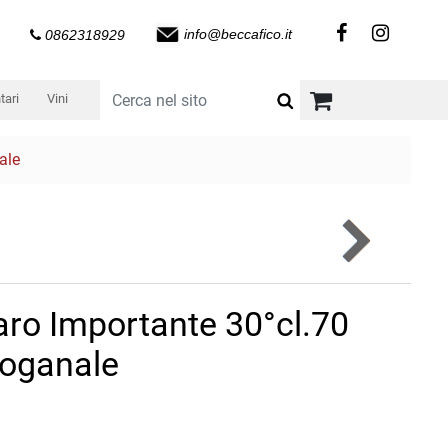
info@beccafico.it
0862318929
tari
Vini
ale
ro Importante 30°cl.70
oganale