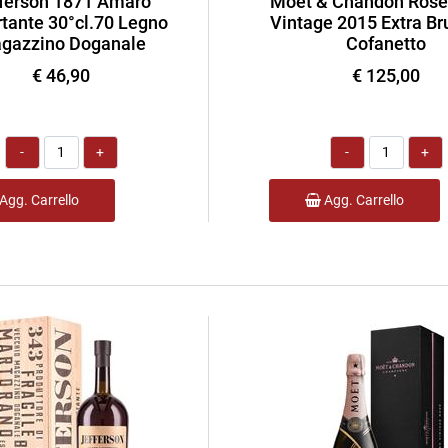
ferson 1871 Amaro
Moet & Chandon Rose
tante 30°cl.70 Legno
Vintage 2015 Extra Bru
gazzino Doganale
Cofanetto
€ 46,90
€ 125,00
Quantità
Quantità
Agg. Carrello
Agg. Carrello