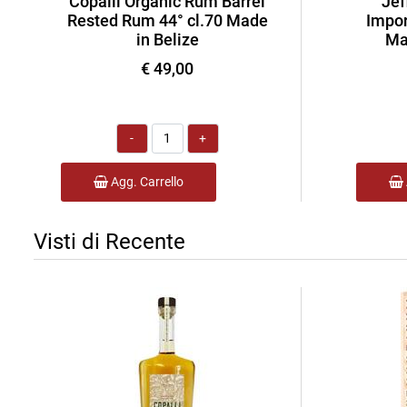
Copalli Organic Rum Barrel
Jef
Rested Rum 44° cl.70 Made
Impor
in Belize
Ma
€ 49,00
Quantità
Agg. Carrello
Visti di Recente