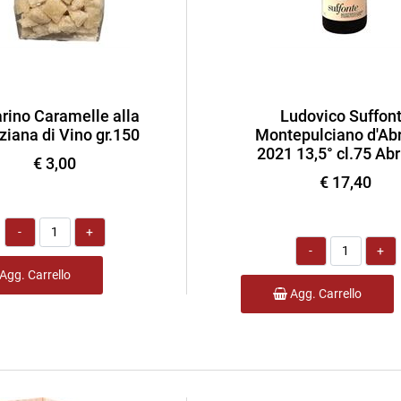
rino Caramelle alla
Ludovico Suffon
iana di Vino gr.150
Montepulciano d'Ab
2021 13,5° cl.75 Ab
€ 3,00
€ 17,40
Quantità
Quantità
Agg. Carrello
Agg. Carrello