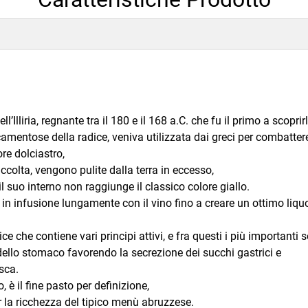
’Illiria, regnante tra il 180 e il 168 a.C. che fu il primo a scoprir
amentose della radice, veniva utilizzata dai greci per combattere
re dolciastro,
accolta, vengono pulite dalla terra in eccesso,
il suo interno non raggiunge il classico colore giallo.
 in infusione lungamente con il vino fino a creare un ottimo liqu
ce che contiene vari principi attivi, e fra questi i più importanti 
dello stomaco favorendo la secrezione dei succhi gastrici e
sca.
è il fine pasto per definizione,
 la ricchezza del tipico menù abruzzese.