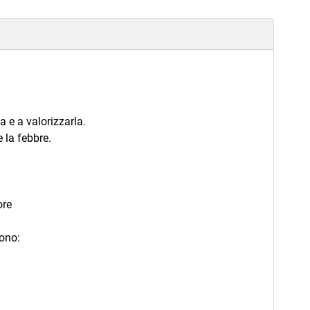
la e a valorizzarla.
 la febbre.
ore
sono: