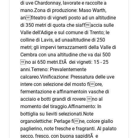
di uve Chardonnay, lavorate e raccolte a
mano.Zona di produzione: Maso Warth,
anfiteatro di vigneti posto ad un altitudine
di 350 metri di quota che siaffaccia sulle
Valle dell'Adige e sul comune di Trento; le
colline di Lavis, ad unaaltitudine di 250
metri; gli impervi terrazzamenti della Valle di
Cembra con una altitudine che va dai 500
no ai 650 metri.EtÃ dei vigneti: 15 - 25
anni.Terreno: Prevalentemente
calcareo.Vinificazione: Pressatura delle uve
intere con selezione del mosto fiore,
fermentazione e affinamentoin vasche di
acciaio e botti grandi di rovere no al
momento del tiraggio.Affinamento: In
bottiglia su lieviti selezionati.Note
organolettiche: Perlage fine, colore giallo
paglierino, note fresche e fragranti. Al palato
secco, fresco, con buona sapiditÃ e