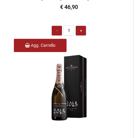
€ 46,90
Quantità
Agg. Carrello