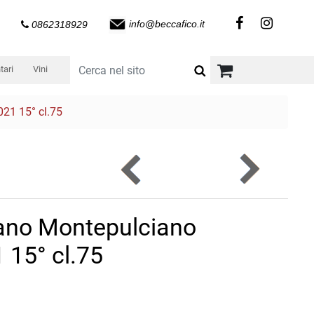
info@beccafico.it
0862318929
tari
Vini
21 15° cl.75
ano Montepulciano
 15° cl.75