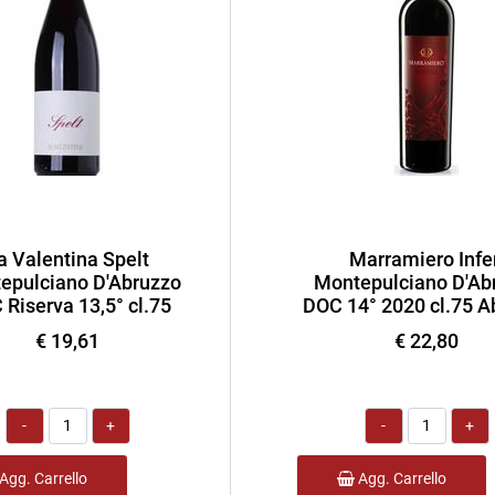
a Valentina Spelt
Marramiero Infe
epulciano D'Abruzzo
Montepulciano D'Ab
Riserva 13,5° cl.75
DOC 14° 2020 cl.75 A
€ 19,61
€ 22,80
Quantità
Quantità
Agg. Carrello
Agg. Carrello