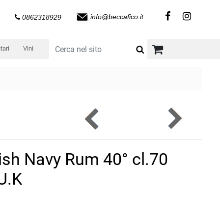
info@beccafico.it
0862318929
tari
Vini
ish Navy Rum 40° cl.70
U.K