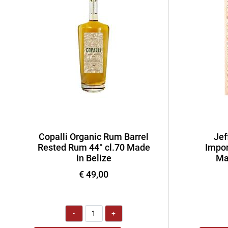
Copalli Organic Rum Barrel
Jef
Rested Rum 44° cl.70 Made
Impor
in Belize
Ma
€ 49,00
Quantità