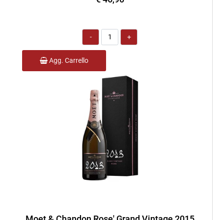
Quantità
Agg. Carrello
Moet & Chandon Rose' Grand Vintage 2015