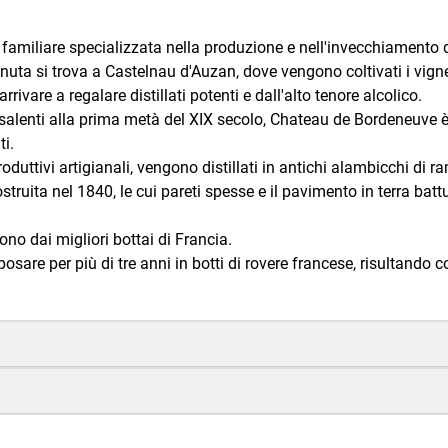
miliare specializzata nella produzione e nell'invecchiamento di
uta si trova a Castelnau d'Auzan, dove vengono coltivati i vignet
rivare a regalare distillati potenti e dall'alto tenore alcolico.
lenti alla prima metà del XIX secolo, Chateau de Bordeneuve è
ti.
oduttivi artigianali, vengono distillati in antichi alambicchi di r
truita nel 1840, le cui pareti spesse e il pavimento in terra batt
o dai migliori bottai di Francia.
posare per più di tre anni in botti di rovere francese, risultando 