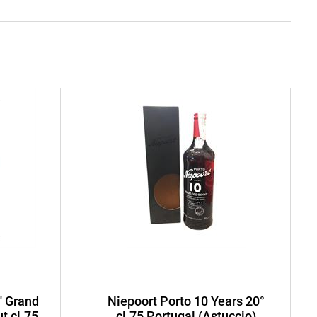
' Grand
Niepoort Porto 10 Years 20°
t cl.75
cl.75 Portugal (Astuccio)