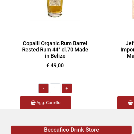
Copalli Organic Rum Barrel
Jef
Rested Rum 44° cl.70 Made
Impor
in Belize
Ma
€ 49,00
Quantità
Agg. Carrello
Beccafico Drink Store