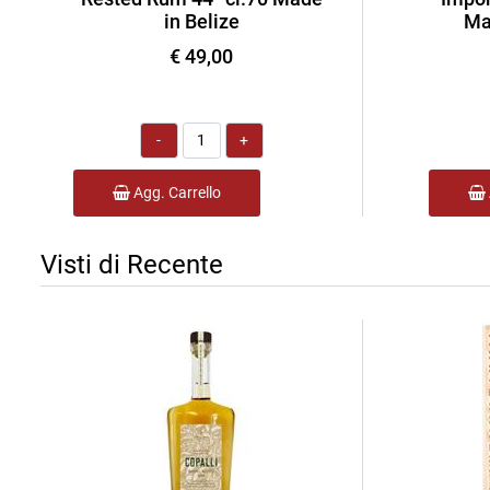
in Belize
Ma
€ 49,00
Quantità
Agg. Carrello
Visti di Recente