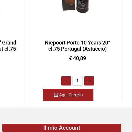
' Grand
Niepoort Porto 10 Years 20°
t cl.75
cl.75 Portugal (Astuccio)
€ 40,89
Quantità
Agg. Carrello
Il mio Account