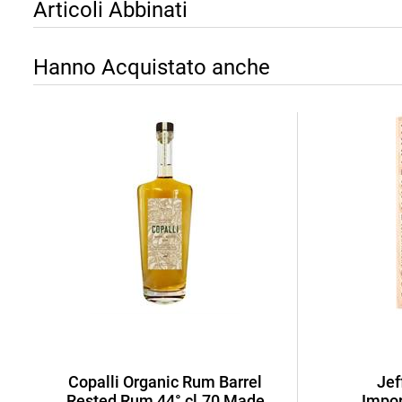
Articoli Abbinati
Hanno Acquistato anche
Copalli Organic Rum Barrel
Jef
Rested Rum 44° cl.70 Made
Impor