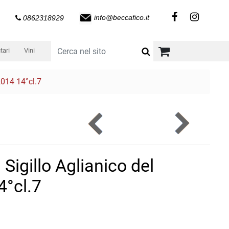
info@beccafico.it
0862318929
tari
Vini
2014 14°cl.7
 Sigillo Aglianico del
4°cl.7