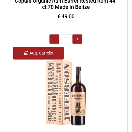
Copalli Organic Rum Barrel Rested Rum 44°
cl.70 Made in Belize
€ 49,00
Quantità
Agg. Carrello