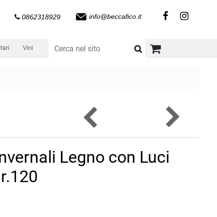
info@beccafico.it
0862318929
tari
Vini
nvernali Legno con Luci
gr.120