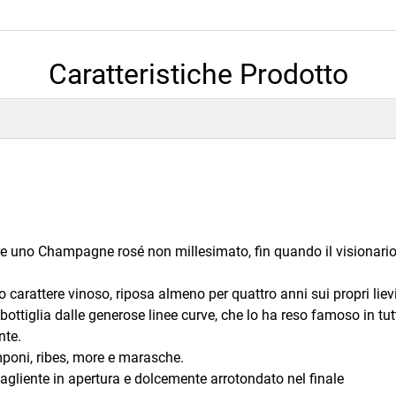
Caratteristiche Prodotto
are uno Champagne rosé non millesimato, fin quando il visiona
rattere vinoso, riposa almeno per quattro anni sui propri lievi
 bottiglia dalle generose linee curve, che lo ha reso famoso in tu
nte.
amponi, ribes, more e marasche.
tagliente in apertura e dolcemente arrotondato nel finale