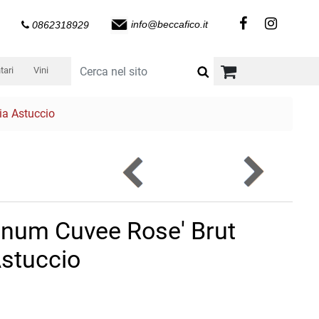
info@beccafico.it
0862318929
tari
Vini
ia Astuccio
gnum Cuvee Rose' Brut
Astuccio