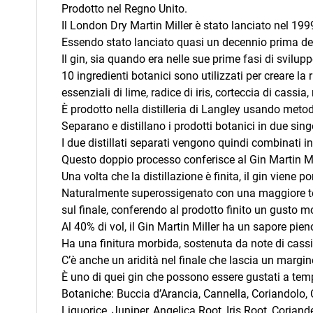
Prodotto nel Regno Unito.
Il London Dry Martin Miller è stato lanciato nel 199
Essendo stato lanciato quasi un decennio prima de
Il gin, sia quando era nelle sue prime fasi di svilup
10 ingredienti botanici sono utilizzati per creare la r
essenziali di lime, radice di iris, corteccia di cassia,
È prodotto nella distilleria di Langley usando meto
Separano e distillano i prodotti botanici in due sing
I due distillati separati vengono quindi combinati 
Questo doppio processo conferisce al Gin Martin Mi
Una volta che la distillazione è finita, il gin viene
Naturalmente superossigenato con una maggiore tensi
sul finale, conferendo al prodotto finito un gusto m
Al 40% di vol, il Gin Martin Miller ha un sapore pi
Ha una finitura morbida, sostenuta da note di cassi
C’è anche un aridità nel finale che lascia un margi
È uno di quei gin che possono essere gustati a te
Botaniche: Buccia d’Arancia, Cannella, Coriandolo, 
Liquorice, Juniper, Angelica Root, Iris Root, Coriand