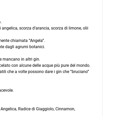
.
di angelica, scorza d’arancia, scorza di limone, olii
amente chiamata “Angela”.
ente dagli agrumi botanici.
 mancano in altri gin.
miscelato con alcune delle acque più pure del mondo.
tili che a volte possono dare i gin che “bruciano”
acevole.
i Angelica, Radice di Giaggiolo, Cinnamon,