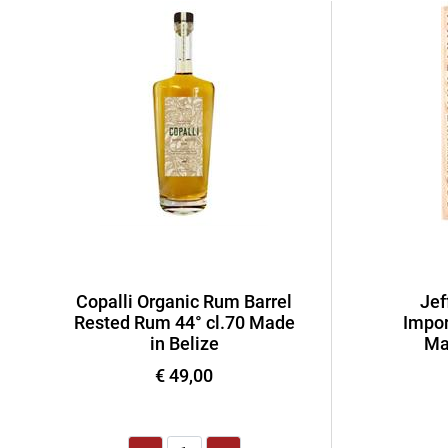
Copalli Organic Rum Barrel
Jef
Rested Rum 44° cl.70 Made
Impor
in Belize
Ma
€ 49,00
Quantità