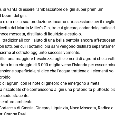
9, si vanta di essere l’ambasciatore dei gin super premium.
l boom del gin.
po e ora nella sua produzione, incarna un’ossessione per il meglio
icetta del Martin Miller’s Gin, tra cui ginepro, coriandolo, radice 
 noce moscata, distillato di liquirizia e cetriolo.
di tradizionali con l’aiuto di una bella pentola ancora affettuos
oli lotti, per cui i botanici più sani vengono distillati separatam
insieme al cetriolo aggiunto successivamente.
ller una maggiore freschezza agli elementi di agrumi che a volte
 portato in un viaggio di 3.000 miglia verso l’Islanda per essere 
one superficiale, si dice che l’acqua trattiene gli elementi vola
orbido.
eno di agrumi con le note di ginepro che emergono a metà.
a riscaldate che conferiscono al gin una profondità piuttosto pi
ne soddisfacente.
mperatura ambiente.
Corteccia di Cassia, Ginepro, Liquirizia, Noce Moscata, Radice d
er, Orange Peel.