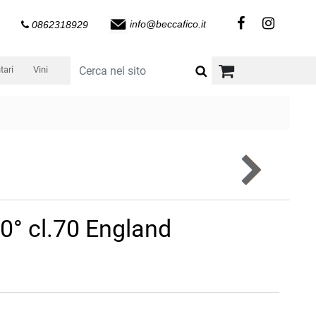
info@beccafico.it
0862318929
tari
Vini
40° cl.70 England