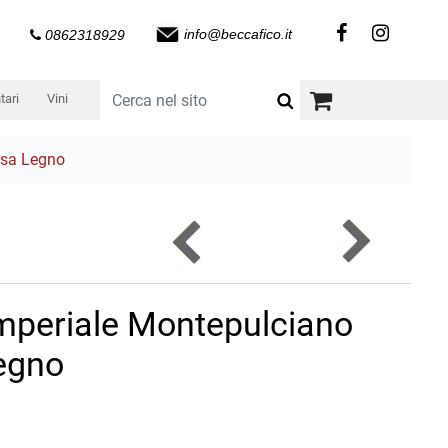
info@beccafico.it
0862318929
tari
Vini
ssa Legno
Imperiale Montepulciano
Legno