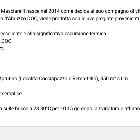
 Masciarelli nasce nel 2014 come dedica al suo compagno di vita
’Abruzzo DOC, viene prodotta con le uve pregiate provenienti da
ccellente e alla significativa escursione termica.
o DOC
0%
Aprutino (Località Cocciapazza e Remartello), 350 mt s.l.m.
t semplice
a sulle bucce a 28-30°C per 10-15 gg dopo la svinatura e affinam