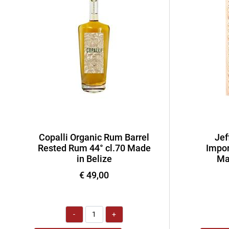
Copalli Organic Rum Barrel
Jef
Rested Rum 44° cl.70 Made
Impor
in Belize
Ma
€ 49,00
Quantità