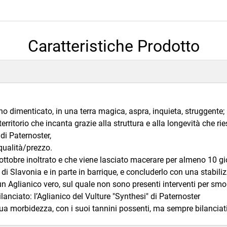
Caratteristiche Prodotto
ano dimenticato, in una terra magica, aspra, inquieta, struggente;
territorio che incanta grazie alla struttura e alla longevità che ri
di Paternoster,
qualità/prezzo.
tobre inoltrato e che viene lasciato macerare per almeno 10 gio
 di Slavonia e in parte in barrique, e concluderlo con una stabiliz
n Aglianico vero, sul quale non sono presenti interventi per smor
lanciato: l’Aglianico del Vulture "Synthesi" di Paternoster
sua morbidezza, con i suoi tannini possenti, ma sempre bilanciati