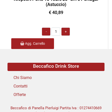
(Astuccio)
€ 40,89
Quantità
Agg. Carrello
Beccafico Drink Store
Chi Siamo
Contatti
Offerte
Beccafico di Panella Pierluigi Partita Iva : 01274410669