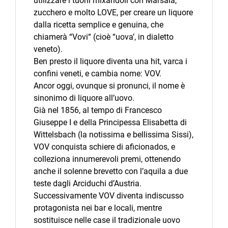
utilizzare i tuorli mixandoli con Marsala,
zucchero e molto LOVE, per creare un liquore
dalla ricetta semplice e genuina, che
chiamerà “Vovi“ (cioè “uova’, in dialetto
veneto).
Ben presto il liquore diventa una hit, varca i
confini veneti, e cambia nome: VOV.
Ancor oggi, ovunque si pronunci, il nome è
sinonimo di liquore all’uovo.
Già nel 1856, al tempo di Francesco
Giuseppe I e della Principessa Elisabetta di
Wittelsbach (la notissima e bellissima Sissi),
VOV conquista schiere di aficionados, e
colleziona innumerevoli premi, ottenendo
anche il solenne brevetto con l’aquila a due
teste dagli Arciduchi d’Austria.
Successivamente VOV diventa indiscusso
protagonista nei bar e locali, mentre
sostituisce nelle case il tradizionale uovo