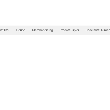
istillati
Liquori
Merchandising
Prodotti Tipici
Specialita' Alimen