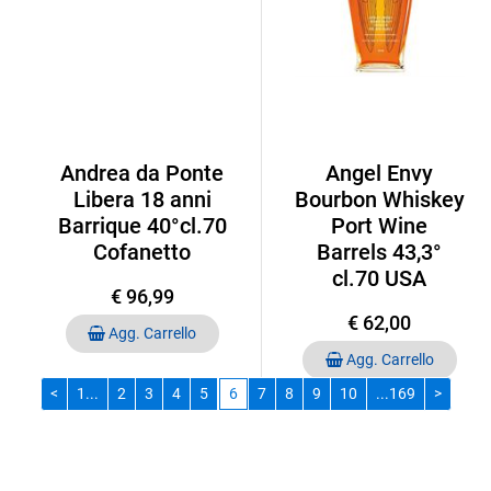
Andrea da Ponte
Angel Envy
Libera 18 anni
Bourbon Whiskey
Barrique 40°cl.70
Port Wine
Cofanetto
Barrels 43,3°
cl.70 USA
€ 96,99
€ 62,00
Quantità
Agg. Carrello
Quantità
Agg. Carrello
<
1...
2
3
4
5
6
7
8
9
10
...169
>