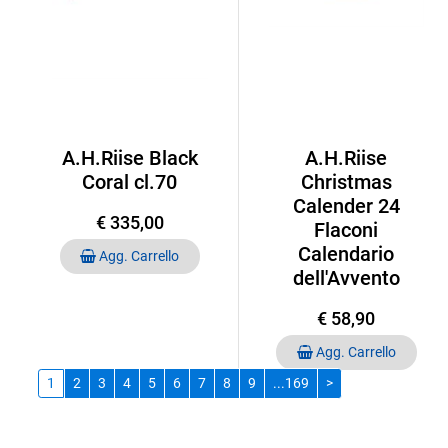
A.H.Riise Black
A.H.Riise
Coral cl.70
Christmas
Calender 24
€ 335,00
Flaconi
Quantità
Calendario
Agg. Carrello
dell'Avvento
€ 58,90
Quantità
Agg. Carrello
1
2
3
4
5
6
7
8
9
...169
>