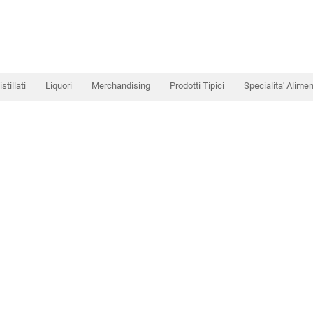
istillati
Liquori
Merchandising
Prodotti Tipici
Specialita' Alimen