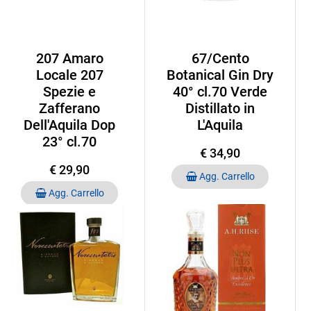
207 Amaro
67/Cento
Locale 207
Botanical Gin Dry
Spezie e
40° cl.70 Verde
Zafferano
Distillato in
Dell'Aquila Dop
L'Aquila
23° cl.70
€ 34,90
€ 29,90
Quantità
Agg. Carrello
Quantità
Agg. Carrello