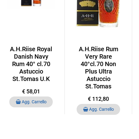
A.H.Riise Royal
A.H.Riise Rum
Danish Navy
Very Rare
Rum 40° cl.70
40°cl.70 Non
Astuccio
Plus Ultra
St.Tomas U.K
Astuccio
St.Tomas
€ 58,01
€ 112,80
Quantità
Agg. Carrello
Quantità
Agg. Carrello