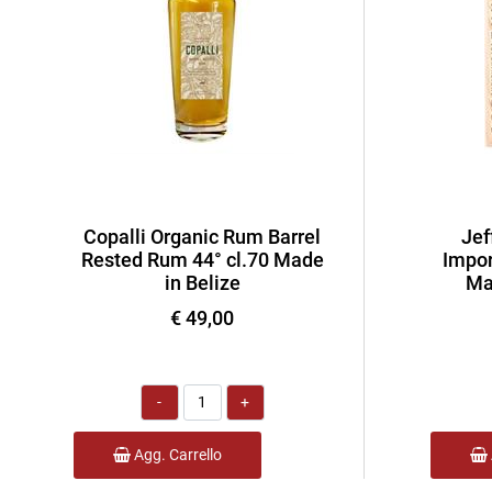
Copalli Organic Rum Barrel
Jef
Rested Rum 44° cl.70 Made
Impor
in Belize
Ma
€ 49,00
Quantità
Agg. Carrello