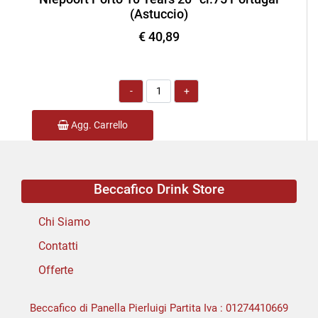
(Astuccio)
€ 40,89
Quantità
Agg. Carrello
Beccafico Drink Store
Chi Siamo
Contatti
Offerte
Beccafico di Panella Pierluigi Partita Iva : 01274410669