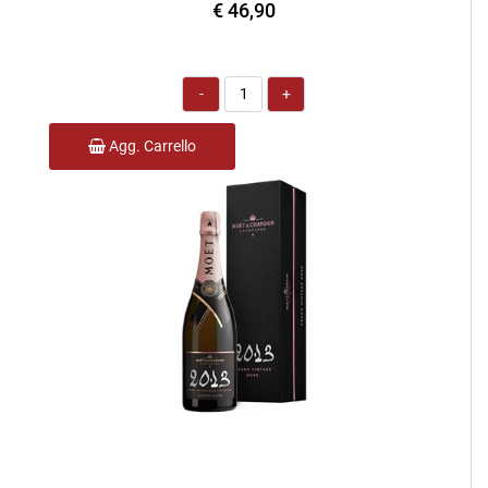
€ 46,90
Quantità
Agg. Carrello