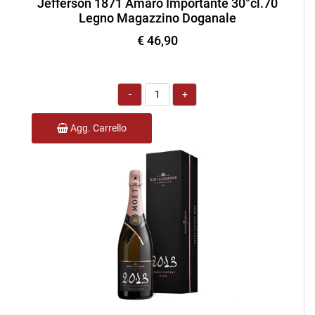
Jefferson 1871 Amaro Importante 30°cl.70
Legno Magazzino Doganale
€ 46,90
Quantità
Agg. Carrello