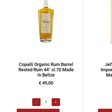
Copalli Organic Rum Barrel
Jef
Rested Rum 44° cl.70 Made
Impor
in Belize
Ma
€ 49,00
Quantità