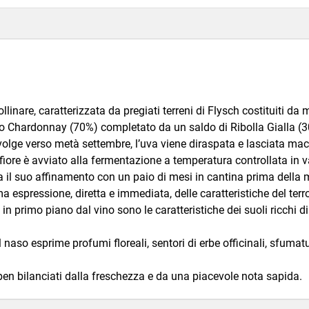
linare, caratterizzata da pregiati terreni di Flysch costituiti da 
è lo Chardonnay (70%) completato da un saldo di Ribolla Gialla (
lge verso metà settembre, l’uva viene diraspata e lasciata mace
 fiore è avviato alla fermentazione a temperatura controllata in 
ina il suo affinamento con un paio di mesi in cantina prima dell
a espressione, diretta e immediata, delle caratteristiche del terroi
o in primo piano dal vino sono le caratteristiche dei suoli ricchi di
i. Al naso esprime profumi floreali, sentori di erbe officinali, sf
i ben bilanciati dalla freschezza e da una piacevole nota sapida.