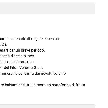
marne e arenarie di origine eocenica,
30%).
rare per un breve periodo.
vasche d’acciaio inox.
a messa in commercio.
r del Friuli Venezia Giulia.
 minerali e del clima dai risvolti solari e
umature balsamiche, su un morbido sottofondo di frutta